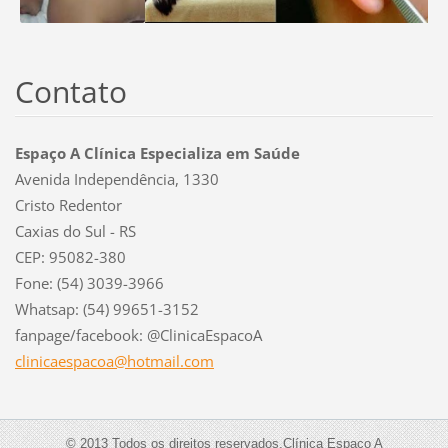
Contato
Espaço A Clínica Especializa em Saúde
Avenida Independência, 1330
Cristo Redentor
Caxias do Sul - RS
CEP: 95082-380
Fone: (54) 3039-3966
Whatsap: (54) 99651-3152
fanpage/facebook: @ClinicaEspacoA
clinicae
spacoa@h
otmail.c
om
© 2013 Todos os direitos reservados.Clínica Espaço A